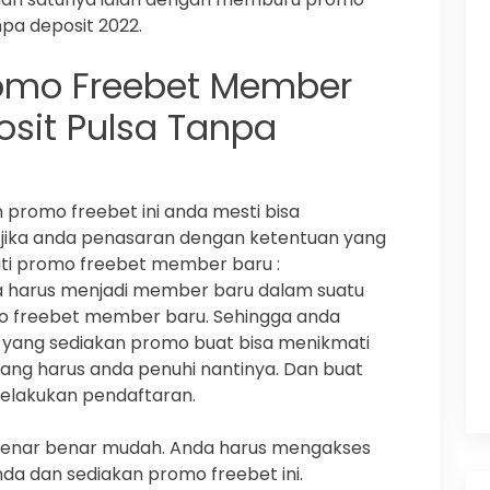
pa deposit 2022.
romo Freebet Member
osit Pulsa Tanpa
promo freebet ini anda mesti bisa
jika anda penasaran dengan ketentuan yang
uti promo freebet member baru :
a harus menjadi member baru dalam suatu
o freebet member baru. Sehingga anda
 yang sediakan promo buat bisa menikmati
 yang harus anda penuhi nantinya. Dan buat
elakukan pendaftaran.
benar benar mudah. Anda harus mengakses
anda dan sediakan promo freebet ini.