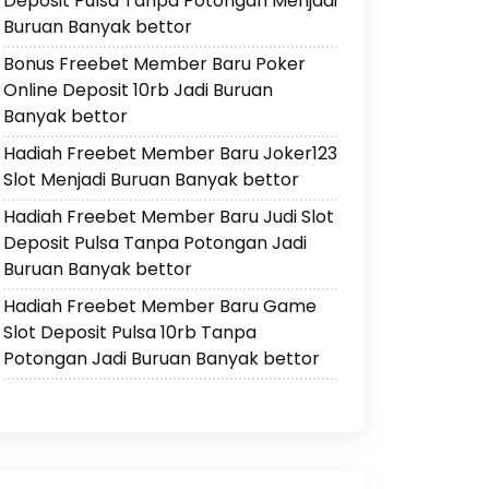
Deposit Pulsa Tanpa Potongan Menjadi
Buruan Banyak bettor
Bonus Freebet Member Baru Poker
Online Deposit 10rb Jadi Buruan
Banyak bettor
Hadiah Freebet Member Baru Joker123
Slot Menjadi Buruan Banyak bettor
Hadiah Freebet Member Baru Judi Slot
Deposit Pulsa Tanpa Potongan Jadi
Buruan Banyak bettor
Hadiah Freebet Member Baru Game
Slot Deposit Pulsa 10rb Tanpa
Potongan Jadi Buruan Banyak bettor