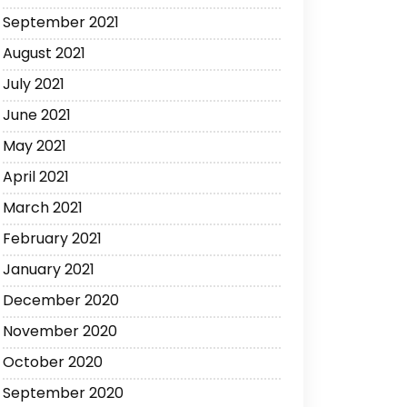
September 2021
August 2021
July 2021
June 2021
May 2021
April 2021
March 2021
February 2021
January 2021
December 2020
November 2020
October 2020
September 2020