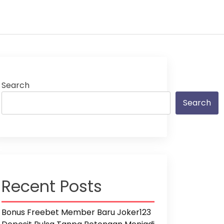
Search
Search
Recent Posts
Bonus Freebet Member Baru Joker123