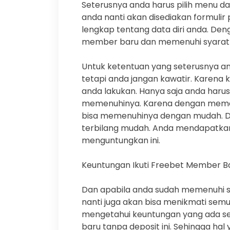
Seterusnya anda harus pilih menu d
anda nanti akan disediakan formulir
lengkap tentang data diri anda. Den
member baru dan memenuhi syarat
Untuk ketentuan yang seterusnya a
tetapi anda jangan kawatir. Karena
anda lakukan. Hanya saja anda haru
memenuhinya. Karena dengan memah
bisa memenuhinya dengan mudah. 
terbilang mudah. Anda mendapatka
menguntungkan ini.
Keuntungan Ikuti Freebet Member Ba
Dan apabila anda sudah memenuhi s
nanti juga akan bisa menikmati sem
mengetahui keuntungan yang ada 
baru tanpa deposit ini. Sehingga hal