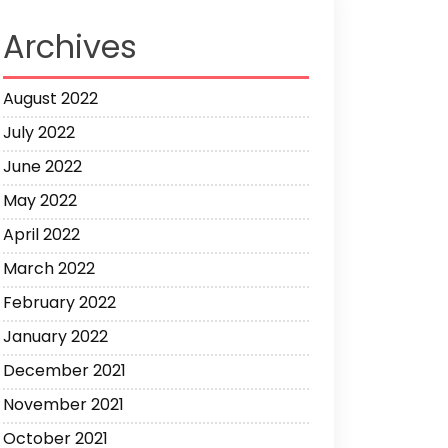
Archives
August 2022
July 2022
June 2022
May 2022
April 2022
March 2022
February 2022
January 2022
December 2021
November 2021
October 2021