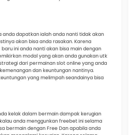
 anda dapatkan ialah anda nanti tidak akan
stinya akan bisa anda rasakan. Karena
aru ini anda nanti akan bisa main dengan
memikirkan modal yang akan anda gunakan utk
rategi dari permainan slot online yang anda
 kemenangan dan keuntungan nantinya.
keuntungan yang melimpah seandainya bisa
nda kelak dalam bermain dampak kerugian
jikalau anda menggunkan freebet ini selama
sa bermain dengan Free Dan apabila anda