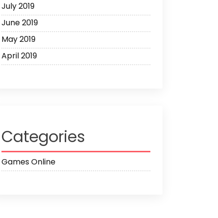
July 2019
June 2019
May 2019
April 2019
Categories
Games Online