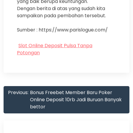
yang baik berupa keuntungan.
Dengan berita di atas yang sudah kita
sampaikan pada pembahan tersebut.
Sumber : https://www.parislogue.com/
Slot Online Deposit Pulsa Tanpa
Potongan
Post
Previous:
Bonus Freebet Member Baru Poker
navigation
Online Deposit 10rb Jadi Buruan Banyak
bettor