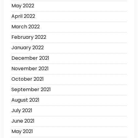
May 2022
April 2022
March 2022
February 2022
January 2022
December 2021
November 2021
October 2021
September 2021
August 2021
July 2021
June 2021
May 2021