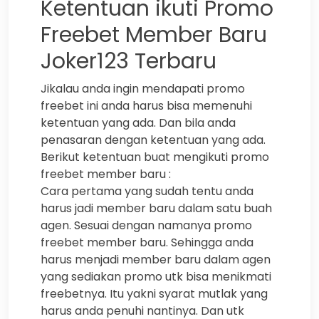
Ketentuan ikuti Promo
Freebet Member Baru
Joker123 Terbaru
Jikalau anda ingin mendapati promo
freebet ini anda harus bisa memenuhi
ketentuan yang ada. Dan bila anda
penasaran dengan ketentuan yang ada.
Berikut ketentuan buat mengikuti promo
freebet member baru :
Cara pertama yang sudah tentu anda
harus jadi member baru dalam satu buah
agen. Sesuai dengan namanya promo
freebet member baru. Sehingga anda
harus menjadi member baru dalam agen
yang sediakan promo utk bisa menikmati
freebetnya. Itu yakni syarat mutlak yang
harus anda penuhi nantinya. Dan utk