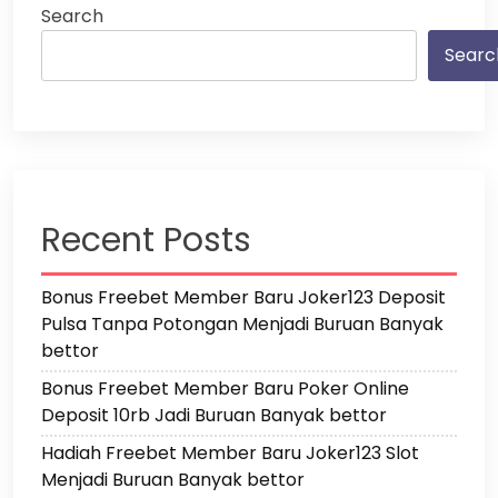
Search
Searc
Recent Posts
Bonus Freebet Member Baru Joker123 Deposit
Pulsa Tanpa Potongan Menjadi Buruan Banyak
bettor
Bonus Freebet Member Baru Poker Online
Deposit 10rb Jadi Buruan Banyak bettor
Hadiah Freebet Member Baru Joker123 Slot
Menjadi Buruan Banyak bettor