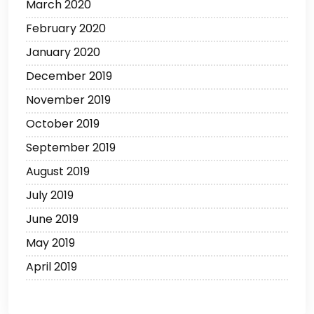
March 2020
February 2020
January 2020
December 2019
November 2019
October 2019
September 2019
August 2019
July 2019
June 2019
May 2019
April 2019