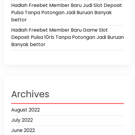
Hadiah Freebet Member Baru Judi Slot Deposit
Pulsa Tanpa Potongan Jadi Buruan Banyak
bettor
Hadiah Freebet Member Baru Game Slot
Deposit Pulsa 10rb Tanpa Potongan Jadi Buruan
Banyak bettor
Archives
August 2022
July 2022
June 2022