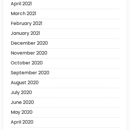
April 2021
March 2021
February 2021
January 2021
December 2020
November 2020
October 2020
September 2020
August 2020
July 2020
June 2020
May 2020
April 2020