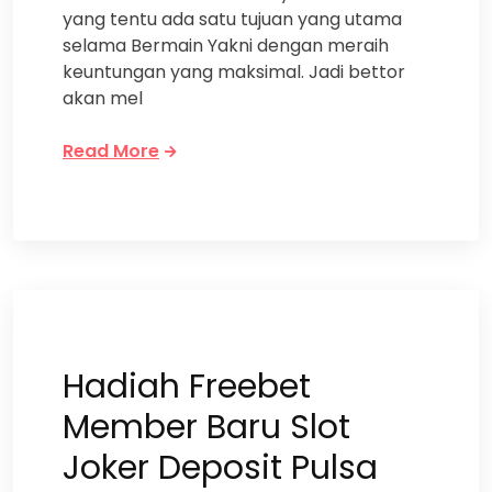
yang tentu ada satu tujuan yang utama
selama Bermain Yakni dengan meraih
keuntungan yang maksimal. Jadi bettor
akan mel
Read More
Hadiah Freebet
Member Baru Slot
Joker Deposit Pulsa