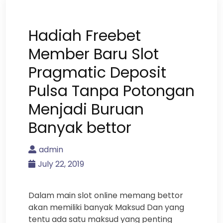
Hadiah Freebet
Member Baru Slot
Pragmatic Deposit
Pulsa Tanpa Potongan
Menjadi Buruan
Banyak bettor
admin
July 22, 2019
Dalam main slot online memang bettor
akan memiliki banyak Maksud Dan yang
tentu ada satu maksud yang penting