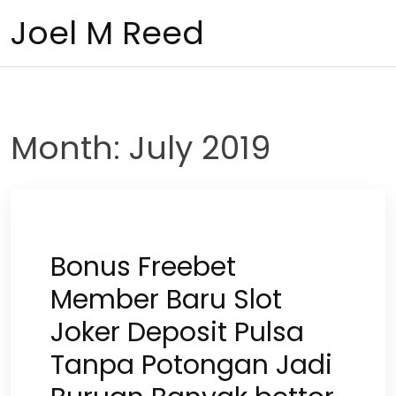
Skip
Joel M Reed
to
content
Month:
July 2019
Bonus Freebet
Member Baru Slot
Joker Deposit Pulsa
Tanpa Potongan Jadi