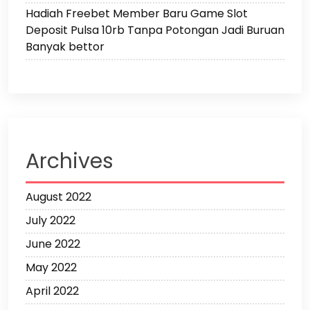
Hadiah Freebet Member Baru Game Slot
Deposit Pulsa 10rb Tanpa Potongan Jadi Buruan
Banyak bettor
Archives
August 2022
July 2022
June 2022
May 2022
April 2022