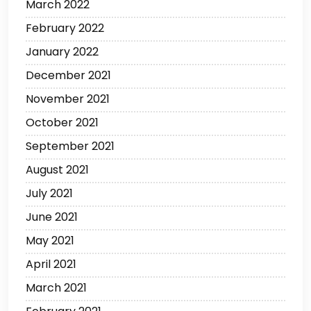
March 2022
February 2022
January 2022
December 2021
November 2021
October 2021
September 2021
August 2021
July 2021
June 2021
May 2021
April 2021
March 2021