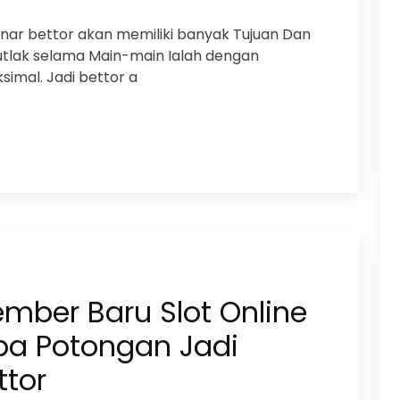
nar bettor akan memiliki banyak Tujuan Dan
utlak selama Main-main Ialah dengan
mal. Jadi bettor a
mber Baru Slot Online
pa Potongan Jadi
ttor