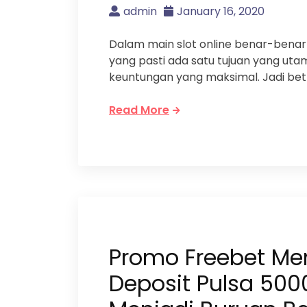
admin
January 16, 2020
Dalam main slot online benar-benar
yang pasti ada satu tujuan yang u
keuntungan yang maksimal. Jadi be
Read More
Promo Freebet Mem
Deposit Pulsa 50