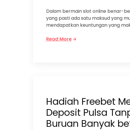
Dalam bermain slot online benar-be
yang pasti ada satu maksud yang m
mendapatkan keuntungan yang maksi
Read More
Hadiah Freebet Me
Deposit Pulsa Tan
Buruan Banyak be