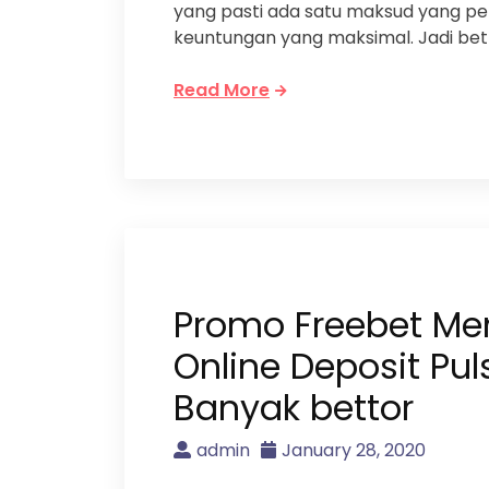
yang pasti ada satu maksud yang pe
keuntungan yang maksimal. Jadi bet
Read More
Promo Freebet Me
Online Deposit Pu
Banyak bettor
admin
January 28, 2020