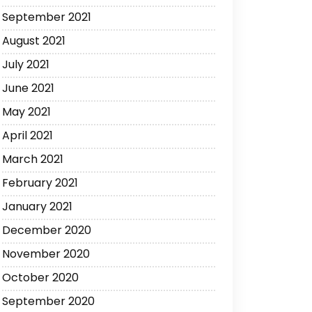
September 2021
August 2021
July 2021
June 2021
May 2021
April 2021
March 2021
February 2021
January 2021
December 2020
November 2020
October 2020
September 2020