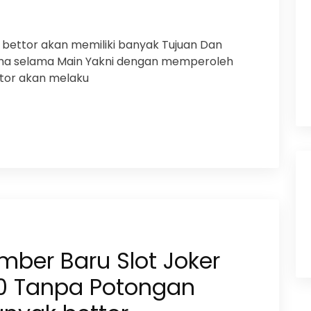
 bettor akan memiliki banyak Tujuan Dan
tama selama Main Yakni dengan memperoleh
ttor akan melaku
ber Baru Slot Joker
00 Tanpa Potongan