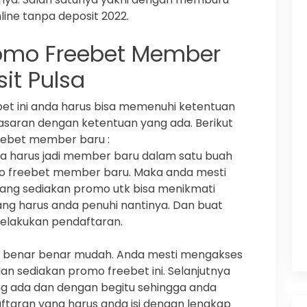
ine tanpa deposit 2022.
romo Freebet Member
it Pulsa
bet ini anda harus bisa memenuhi ketentuan
saran dengan ketentuan yang ada. Berikut
eebet member baru :
a harus jadi member baru dalam satu buah
o freebet member baru. Maka anda mesti
ng sediakan promo utk bisa menikmati
yang harus anda penuhi nantinya. Dan buat
elakukan pendaftaran.
 benar benar mudah. Anda mesti mengakses
 dan sediakan promo freebet ini. Selanjutnya
ng ada dan dengan begitu sehingga anda
aftaran yang harus anda isi dengan lengkap