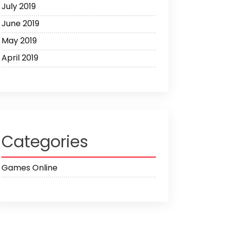
July 2019
June 2019
May 2019
April 2019
Categories
Games Online