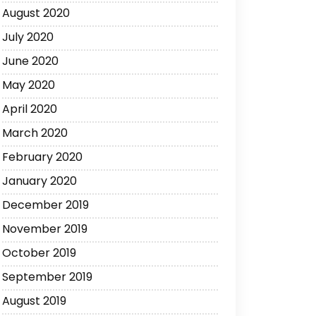
August 2020
July 2020
June 2020
May 2020
April 2020
March 2020
February 2020
January 2020
December 2019
November 2019
October 2019
September 2019
August 2019