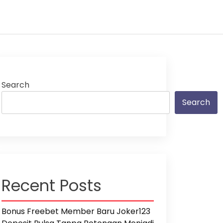
Search
Search
Recent Posts
Bonus Freebet Member Baru Joker123