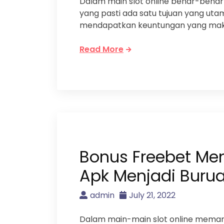
Dalam main slot online benar-benar
yang pasti ada satu tujuan yang ut
mendapatkan keuntungan yang maks
Read More
Bonus Freebet Me
Apk Menjadi Burua
admin
July 21, 2022
Dalam main-main slot online meman