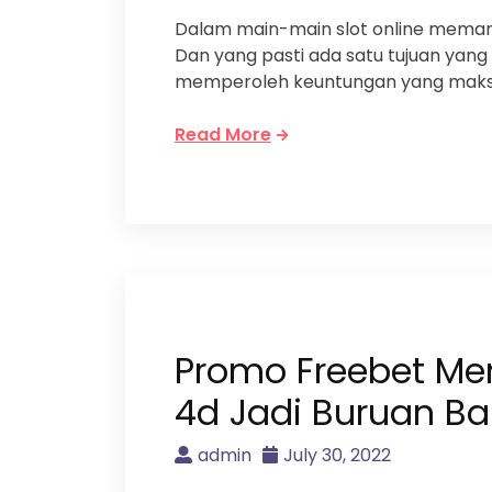
Dalam main-main slot online meman
Dan yang pasti ada satu tujuan yan
memperoleh keuntungan yang maksim
Read More
Promo Freebet Me
4d Jadi Buruan Ba
admin
July 30, 2022