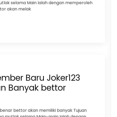
utlak selama Main Ialah dengan memperoleh
tor akan melak
ember Baru Joker123
an Banyak bettor
benar bettor akan memiliki banyak Tujuan
ng mutlak selama Main-main Ialah dengan