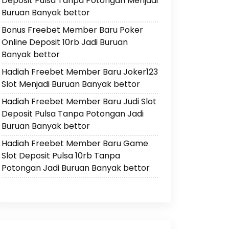
Deposit Pulsa Tanpa Potongan Menjadi
Buruan Banyak bettor
Bonus Freebet Member Baru Poker
Online Deposit 10rb Jadi Buruan
Banyak bettor
Hadiah Freebet Member Baru Joker123
Slot Menjadi Buruan Banyak bettor
Hadiah Freebet Member Baru Judi Slot
Deposit Pulsa Tanpa Potongan Jadi
Buruan Banyak bettor
Hadiah Freebet Member Baru Game
Slot Deposit Pulsa 10rb Tanpa
Potongan Jadi Buruan Banyak bettor