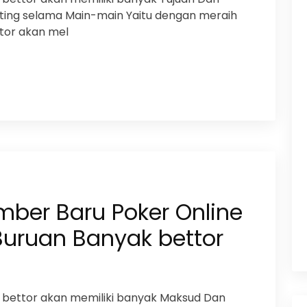
nting selama Main-main Yaitu dengan meraih
tor akan mel
ber Baru Poker Online
 Buruan Banyak bettor
 bettor akan memiliki banyak Maksud Dan