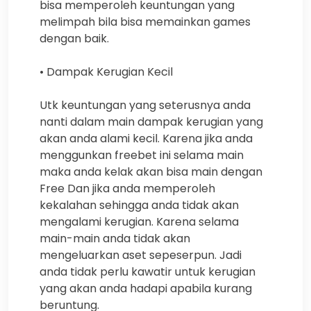
bisa memperoleh keuntungan yang
melimpah bila bisa memainkan games
dengan baik.
• Dampak Kerugian Kecil
Utk keuntungan yang seterusnya anda
nanti dalam main dampak kerugian yang
akan anda alami kecil. Karena jika anda
menggunkan freebet ini selama main
maka anda kelak akan bisa main dengan
Free Dan jika anda memperoleh
kekalahan sehingga anda tidak akan
mengalami kerugian. Karena selama
main-main anda tidak akan
mengeluarkan aset sepeserpun. Jadi
anda tidak perlu kawatir untuk kerugian
yang akan anda hadapi apabila kurang
beruntung.