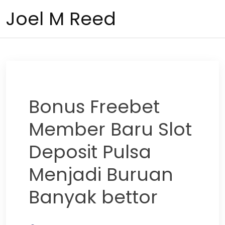
Skip
Joel M Reed
to
content
Bonus Freebet
Member Baru Slot
Deposit Pulsa
Menjadi Buruan
Banyak bettor