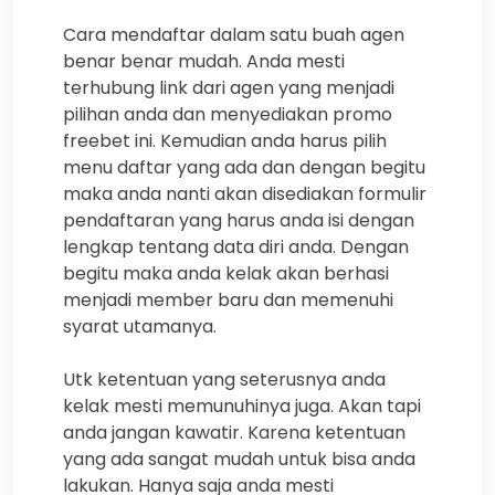
Cara mendaftar dalam satu buah agen
benar benar mudah. Anda mesti
terhubung link dari agen yang menjadi
pilihan anda dan menyediakan promo
freebet ini. Kemudian anda harus pilih
menu daftar yang ada dan dengan begitu
maka anda nanti akan disediakan formulir
pendaftaran yang harus anda isi dengan
lengkap tentang data diri anda. Dengan
begitu maka anda kelak akan berhasi
menjadi member baru dan memenuhi
syarat utamanya.
Utk ketentuan yang seterusnya anda
kelak mesti memunuhinya juga. Akan tapi
anda jangan kawatir. Karena ketentuan
yang ada sangat mudah untuk bisa anda
lakukan. Hanya saja anda mesti