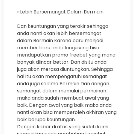
• Lebih Bersemangat Dalam Bermain
Dan keuntungan yang terakir sehingga
anda nanti akan lebih bersemangat
dalam Bermain Karena baru menjadi
member baru anda langusung bisa
mendapatkan promo freebet yang mana
banyak diincar bettor. Dan disitu anda
juga akan merasa diuntungkan. Sehingga
hal itu akan mempengaruhi semangat
anda juga selama Bermain Dan dengan
semangat dalam memulai permainan
maka anda sudah membuat awal yang
baik. Dengan awal yang baik maka anda
nanti akan bisa memperoleh akhiran yang
baik berupa keuntungan.
Dengan kabar di atas yang sudah kami
sampaikan pada pembahan tersebut.