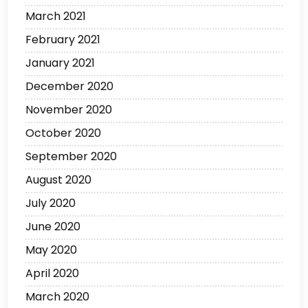
March 2021
February 2021
January 2021
December 2020
November 2020
October 2020
September 2020
August 2020
July 2020
June 2020
May 2020
April 2020
March 2020