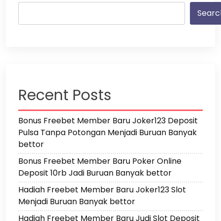
Searc
Recent Posts
Bonus Freebet Member Baru Joker123 Deposit
Pulsa Tanpa Potongan Menjadi Buruan Banyak
bettor
Bonus Freebet Member Baru Poker Online
Deposit 10rb Jadi Buruan Banyak bettor
Hadiah Freebet Member Baru Joker123 Slot
Menjadi Buruan Banyak bettor
Hadiah Freebet Member Baru Judi Slot Deposit