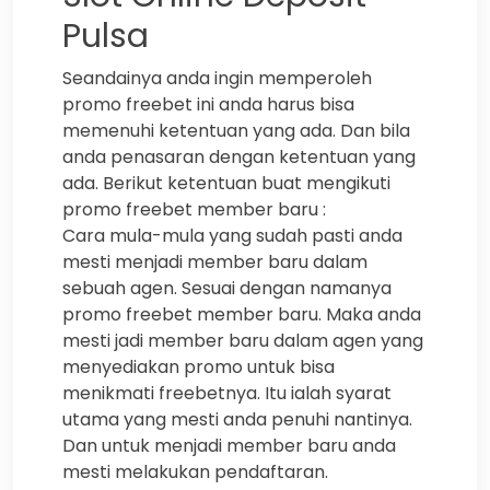
Pulsa
Seandainya anda ingin memperoleh
promo freebet ini anda harus bisa
memenuhi ketentuan yang ada. Dan bila
anda penasaran dengan ketentuan yang
ada. Berikut ketentuan buat mengikuti
promo freebet member baru :
Cara mula-mula yang sudah pasti anda
mesti menjadi member baru dalam
sebuah agen. Sesuai dengan namanya
promo freebet member baru. Maka anda
mesti jadi member baru dalam agen yang
menyediakan promo untuk bisa
menikmati freebetnya. Itu ialah syarat
utama yang mesti anda penuhi nantinya.
Dan untuk menjadi member baru anda
mesti melakukan pendaftaran.