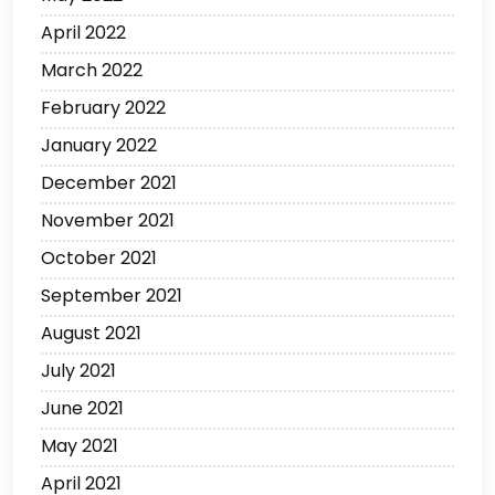
April 2022
March 2022
February 2022
January 2022
December 2021
November 2021
October 2021
September 2021
August 2021
July 2021
June 2021
May 2021
April 2021