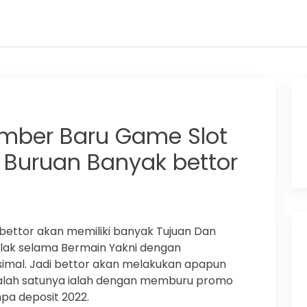
mber Baru Game Slot
i Buruan Banyak bettor
bettor akan memiliki banyak Tujuan Dan
tlak selama Bermain Yakni dengan
mal. Jadi bettor akan melakukan apapun
Salah satunya ialah dengan memburu promo
pa deposit 2022.