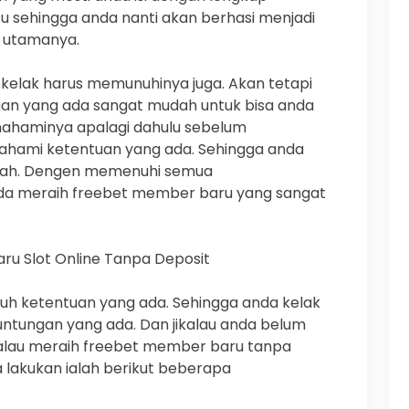
tu sehingga anda nanti akan berhasi menjadi
 utamanya.
 kelak harus memunuhinya juga. Akan tetapi
uan yang ada sangat mudah untuk bisa anda
mahaminya apalagi dahulu sebelum
ami ketentuan yang ada. Sehingga anda
dah. Dengen memenuhi semua
da meraih freebet member baru yang sangat
ru Slot Online Tanpa Deposit
uh ketentuan yang ada. Sehingga anda kelak
untungan yang ada. Dan jikalau anda belum
alau meraih freebet member baru tanpa
a lakukan ialah berikut beberapa