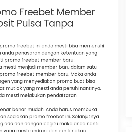
romo Freebet Member
osit Pulsa Tanpa
promo freebet ini anda mesti bisa memenuhi
a anda penasaran dengan ketentuan yang
uti promo freebet member baru :
a mesti menjadi member baru dalam satu
 promo freebet member baru. Maka anda
agen yang menyediakan promo buat bisa
rat mutlak yang mesti anda penuhi nantinya.
da mesti melakukan pendaftaran.
benar benar mudah. Anda harus membuka
 dan sediakan promo freebet ini. Selanjutnya
ng ada dan dengan begitu maka anda nanti
n yang mesti anda isi dengan lengkap