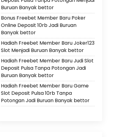
Deposit Pulsa Tanpa Potongan Menjadi
Buruan Banyak bettor
Bonus Freebet Member Baru Poker
Online Deposit 10rb Jadi Buruan
Banyak bettor
Hadiah Freebet Member Baru Joker123
Slot Menjadi Buruan Banyak bettor
Hadiah Freebet Member Baru Judi Slot
Deposit Pulsa Tanpa Potongan Jadi
Buruan Banyak bettor
Hadiah Freebet Member Baru Game
Slot Deposit Pulsa 10rb Tanpa
Potongan Jadi Buruan Banyak bettor