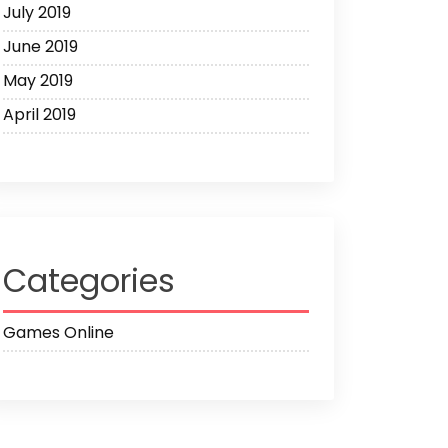
July 2019
June 2019
May 2019
April 2019
Categories
Games Online