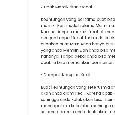
• Tidak Memikirkan Modal
Keuntungan yang pertama buat bisa 
memikirkan modal selama Main-main 
Karena dengan meraih freebet membe
dengan tanpa Modal Jadi anda tida
gunakan buat Main Anda hanya butuh
yang anda Memilih Dan anda bisa 
nantinya. Tanpa bekal anda bisa 
apabila bisa memainkan permainan 
• Dampak Kerugian Kecil
Buat keuntungan yang seterusnya a
akan anda alami kecil. Karena apab
sehingga anda kelak akan bisa main
mendapatkan kekalahan sehingga an
selama bermain anda tidak akan me