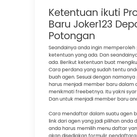
Ketentuan ikuti P
Baru Joker123 Dep
Potongan
Seandainya anda ingin memperoleh 
ketentuan yang ada. Dan seandainy
ada. Berikut ketentuan buat mengik
Cara perdana yang sudah tentu and
buah agen. Sesuai dengan namanya
harus menjadi member baru dalam 
menikmati freebetnya. Itu yakni sya
Dan untuk menjadi member baru an
Cara mendaftar dalam suatu agen 
link dari agen yang jadi pilihan anda
anda harus memilih menu daftar ya
akan disediakan formulir pendaftara