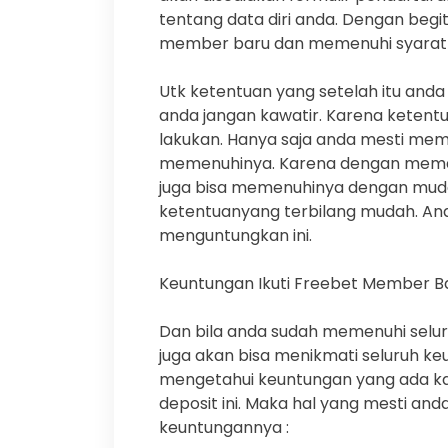
tentang data diri anda. Dengan begi
member baru dan memenuhi syarat
Utk ketentuan yang setelah itu anda
anda jangan kawatir. Karena ketent
lakukan. Hanya saja anda mesti me
memenuhinya. Karena dengan memah
juga bisa memenuhinya dengan mu
ketentuanyang terbilang mudah. An
menguntungkan ini.
Keuntungan Ikuti Freebet Member Ba
Dan bila anda sudah memenuhi selur
juga akan bisa menikmati seluruh ke
mengetahui keuntungan yang ada k
deposit ini. Maka hal yang mesti and
keuntungannya :