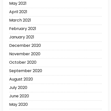
May 2021
April 2021
March 2021
February 2021
January 2021
December 2020
November 2020
October 2020
September 2020
August 2020
July 2020
June 2020
May 2020