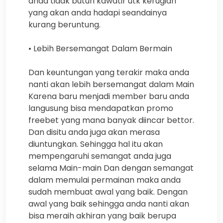
anda tidak butuh kawatir utk kerugian
yang akan anda hadapi seandainya
kurang beruntung.
• Lebih Bersemangat Dalam Bermain
Dan keuntungan yang terakir maka anda
nanti akan lebih bersemangat dalam Main
Karena baru menjadi member baru anda
langusung bisa mendapatkan promo
freebet yang mana banyak diincar bettor.
Dan disitu anda juga akan merasa
diuntungkan. Sehingga hal itu akan
mempengaruhi semangat anda juga
selama Main-main Dan dengan semangat
dalam memulai permainan maka anda
sudah membuat awal yang baik. Dengan
awal yang baik sehingga anda nanti akan
bisa meraih akhiran yang baik berupa