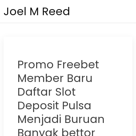
Skip
Joel M Reed
to
content
Promo Freebet
Member Baru
Daftar Slot
Deposit Pulsa
Menjadi Buruan
Banyak bettor