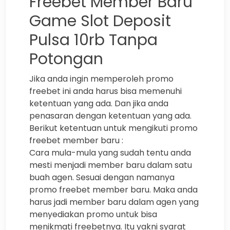
Freebet Member Baru
Game Slot Deposit
Pulsa 10rb Tanpa
Potongan
Jika anda ingin memperoleh promo
freebet ini anda harus bisa memenuhi
ketentuan yang ada. Dan jika anda
penasaran dengan ketentuan yang ada.
Berikut ketentuan untuk mengikuti promo
freebet member baru :
Cara mula-mula yang sudah tentu anda
mesti menjadi member baru dalam satu
buah agen. Sesuai dengan namanya
promo freebet member baru. Maka anda
harus jadi member baru dalam agen yang
menyediakan promo untuk bisa
menikmati freebetnya. Itu yakni syarat