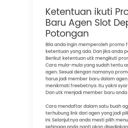
Ketentuan ikuti P
Baru Agen Slot De
Potongan
Bila anda ingin memperoleh promo f
ketentuan yang ada. Dan jika anda 
Berikut ketentuan utk mengikuti pr
Cara mula-mula yang sudah tentu a
agen. Sesuai dengan namanya prom
harus jadi member baru dalam agen
menikmati freebetnya. Itu yakni sya
Dan utk menjadi member baru anda 
Cara mendaftar dalam satu buah ag
terhubung link dari agen yang jadi 
ini. Selanjutnya anda mesti pilih me
sehingga anda nanti akan disediakan