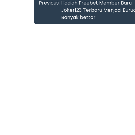
Post
Previous:
Hadiah Freebet Member Baru
navigation
Joker123 Terbaru Menjadi Buru
Banyak bettor