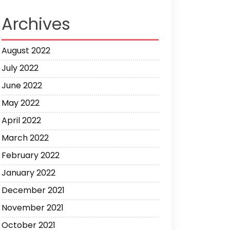
Archives
August 2022
July 2022
June 2022
May 2022
April 2022
March 2022
February 2022
January 2022
December 2021
November 2021
October 2021