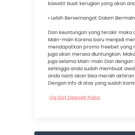
kawatir buat kerugian yang akan an
• Lebih Bersemangat Dalam Bermain
Dan keuntungan yang terakir maka 
Main-main Karena baru menjadi mem
mendapatkan promo freebet yang ma
juga akan merasa diuntungkan. Mak
juga selama Main-main Dan dengan
sehingga anda sudah membuat awal 
anda nanti akan bisa meraih akhira
Dengan info di atas yang sudah ka
Qq Slot Deposit Pulsa