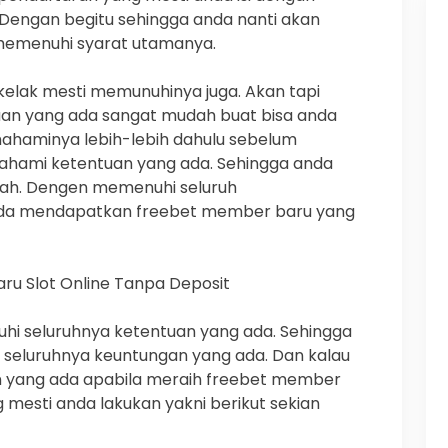
 Dengan begitu sehingga anda nanti akan
memenuhi syarat utamanya.
elak mesti memunuhinya juga. Akan tapi
uan yang ada sangat mudah buat bisa anda
ahaminya lebih-lebih dahulu sebelum
ami ketentuan yang ada. Sehingga anda
ah. Dengen memenuhi seluruh
nda mendapatkan freebet member baru yang
ru Slot Online Tanpa Deposit
i seluruhnya ketentuan yang ada. Sehingga
i seluruhnya keuntungan yang ada. Dan kalau
 yang ada apabila meraih freebet member
g mesti anda lakukan yakni berikut sekian