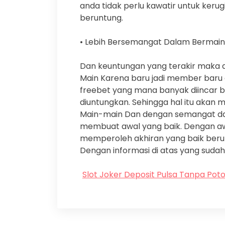
anda tidak perlu kawatir untuk keru
beruntung.
• Lebih Bersemangat Dalam Bermain
Dan keuntungan yang terakir maka 
Main Karena baru jadi member baru
freebet yang mana banyak diincar be
diuntungkan. Sehingga hal itu aka
Main-main Dan dengan semangat d
membuat awal yang baik. Dengan awa
memperoleh akhiran yang baik beru
Dengan informasi di atas yang suda
Slot Joker Deposit Pulsa Tanpa Pot