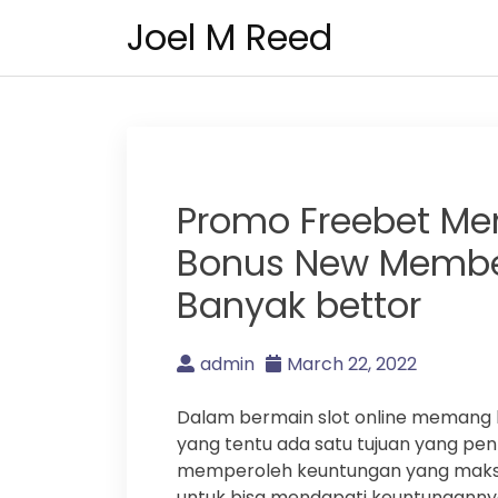
Skip
Joel M Reed
to
content
Promo Freebet Me
Bonus New Member
Banyak bettor
admin
March 22, 2022
Dalam bermain slot online memang 
yang tentu ada satu tujuan yang pe
memperoleh keuntungan yang maksi
untuk bisa mendapati keuntunganny