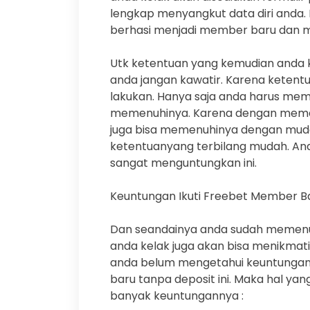
lengkap menyangkut data diri anda.
berhasi menjadi member baru dan 
Utk ketentuan yang kemudian anda k
anda jangan kawatir. Karena ketent
lakukan. Hanya saja anda harus mem
memenuhinya. Karena dengan memah
juga bisa memenuhinya dengan mud
ketentuanyang terbilang mudah. A
sangat menguntungkan ini.
Keuntungan Ikuti Freebet Member Ba
Dan seandainya anda sudah memenuh
anda kelak juga akan bisa menikmat
anda belum mengetahui keuntungan
baru tanpa deposit ini. Maka hal yan
banyak keuntungannya :