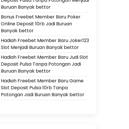
Deposit Pulsa Tanpa Potongan Menjadi
Buruan Banyak bettor
Bonus Freebet Member Baru Poker
Online Deposit 10rb Jadi Buruan
Banyak bettor
Hadiah Freebet Member Baru Joker123
Slot Menjadi Buruan Banyak bettor
Hadiah Freebet Member Baru Judi Slot
Deposit Pulsa Tanpa Potongan Jadi
Buruan Banyak bettor
Hadiah Freebet Member Baru Game
Slot Deposit Pulsa 10rb Tanpa
Potongan Jadi Buruan Banyak bettor