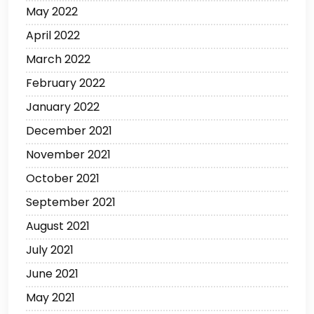
May 2022
April 2022
March 2022
February 2022
January 2022
December 2021
November 2021
October 2021
September 2021
August 2021
July 2021
June 2021
May 2021