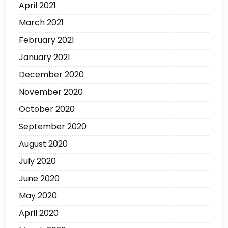
April 2021
March 2021
February 2021
January 2021
December 2020
November 2020
October 2020
September 2020
August 2020
July 2020
June 2020
May 2020
April 2020