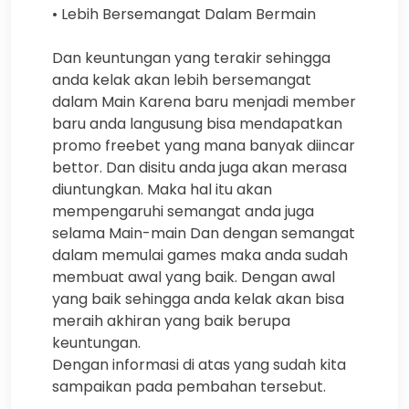
• Lebih Bersemangat Dalam Bermain
Dan keuntungan yang terakir sehingga
anda kelak akan lebih bersemangat
dalam Main Karena baru menjadi member
baru anda langusung bisa mendapatkan
promo freebet yang mana banyak diincar
bettor. Dan disitu anda juga akan merasa
diuntungkan. Maka hal itu akan
mempengaruhi semangat anda juga
selama Main-main Dan dengan semangat
dalam memulai games maka anda sudah
membuat awal yang baik. Dengan awal
yang baik sehingga anda kelak akan bisa
meraih akhiran yang baik berupa
keuntungan.
Dengan informasi di atas yang sudah kita
sampaikan pada pembahan tersebut.