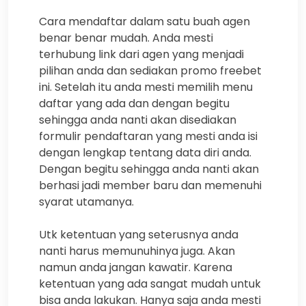
Cara mendaftar dalam satu buah agen
benar benar mudah. Anda mesti
terhubung link dari agen yang menjadi
pilihan anda dan sediakan promo freebet
ini. Setelah itu anda mesti memilih menu
daftar yang ada dan dengan begitu
sehingga anda nanti akan disediakan
formulir pendaftaran yang mesti anda isi
dengan lengkap tentang data diri anda.
Dengan begitu sehingga anda nanti akan
berhasi jadi member baru dan memenuhi
syarat utamanya.
Utk ketentuan yang seterusnya anda
nanti harus memunuhinya juga. Akan
namun anda jangan kawatir. Karena
ketentuan yang ada sangat mudah untuk
bisa anda lakukan. Hanya saja anda mesti