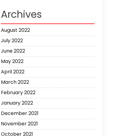
Archives
August 2022
July 2022
June 2022
May 2022
April 2022
March 2022
February 2022
January 2022
December 2021
November 2021
October 2021