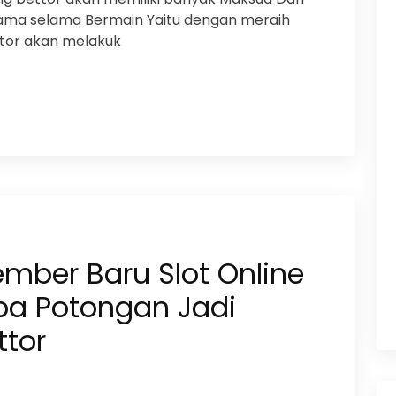
tama selama Bermain Yaitu dengan meraih
ttor akan melakuk
mber Baru Slot Online
pa Potongan Jadi
ttor