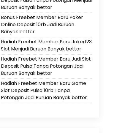
Deposit Pulsa Tanpa Potongan Menjadi
Buruan Banyak bettor
Bonus Freebet Member Baru Poker
Online Deposit 10rb Jadi Buruan
Banyak bettor
Hadiah Freebet Member Baru Joker123
Slot Menjadi Buruan Banyak bettor
Hadiah Freebet Member Baru Judi Slot
Deposit Pulsa Tanpa Potongan Jadi
Buruan Banyak bettor
Hadiah Freebet Member Baru Game
Slot Deposit Pulsa 10rb Tanpa
Potongan Jadi Buruan Banyak bettor