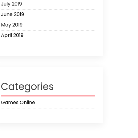
July 2019
June 2019
May 2019
April 2019
Categories
Games Online