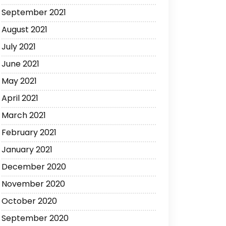
September 2021
August 2021
July 2021
June 2021
May 2021
April 2021
March 2021
February 2021
January 2021
December 2020
November 2020
October 2020
September 2020